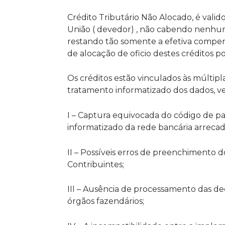
Crédito Tributário Não Alocado, é valid
União ( devedor) , não cabendo nenhuma
restando tão somente a efetiva compen
de alocação de oficio destes créditos po
Os créditos estão vinculados às múltip
tratamento informatizado dos dados, v
I – Captura equivocada do código de p
informatizado da rede bancária arrecad
II – Possíveis erros de preenchimento
Contribuintes;
III – Ausência de processamento das de
órgãos fazendários;